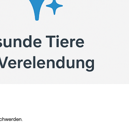
eschwerden
.